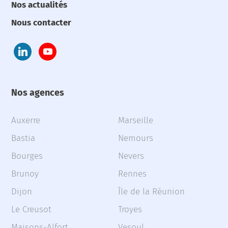
Nos actualités
Nous contacter
Nos agences
Auxerre
Marseille
Bastia
Nemours
Bourges
Nevers
Brunoy
Rennes
Dijon
Île de la Réunion
Le Creusot
Troyes
Maisons-Alfort
Vesoul