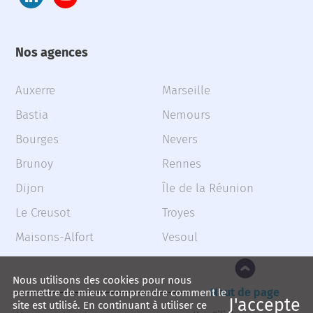
Nos agences
Auxerre
Marseille
Bastia
Nemours
Bourges
Nevers
Brunoy
Rennes
Dijon
Île de la Réunion
Le Creusot
Troyes
Maisons-Alfort
Vesoul
Nous utilisons des cookies pour nous
Haut de page
permettre de mieux comprendre comment le
J'accepte
site est utilisé. En continuant à utiliser ce