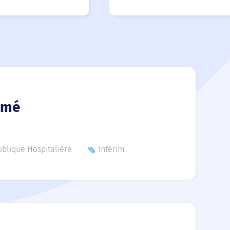
ômé
ublique Hospitalière
Intérim