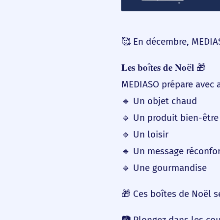
🥰 En décembre, MEDIASO
𝐋𝐞𝐬 𝐛𝐨î𝐭𝐞𝐬 𝐝𝐞 𝐍𝐨ë𝐥 🎁
MEDIASO prépare avec at
🔹 Un objet chaud
🔹 Un produit bien-être
🔹 Un loisir
🔹 Un message réconfo
🔹 Une gourmandise
🎁 Ces boîtes de Noël 
📷 Plongez dans les cou