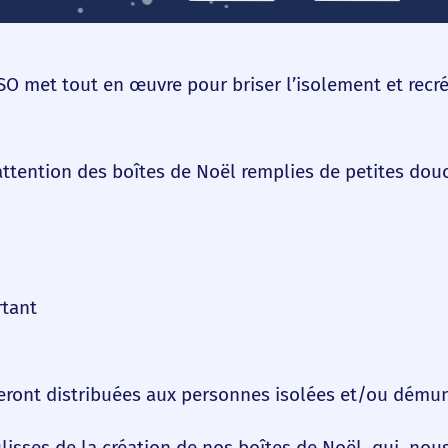
 met tout en œuvre pour briser l’isolement et recrée
tention des boîtes de Noël remplies de petites douc
rtant
seront distribuées aux personnes isolées et/ou démun
lisses de la création de nos boîtes de Noël, qui, nous