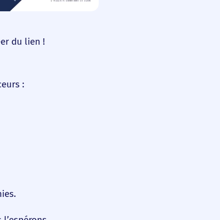
r du lien !
eurs :
ies.
 l’espérons,