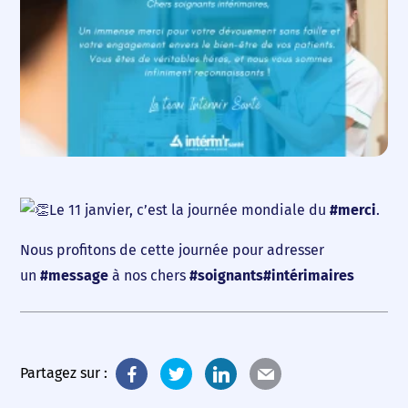
Accueil
Nous choisir
Nos agences
Nos actualités
Nos offres d’emploi
Le 11 janvier, c’est la journée mondiale du
#merci
.
Nous profitons de cette journée pour adresser
Contact
un
#message
à nos chers
#soignants
#intérimaires
Partagez sur :