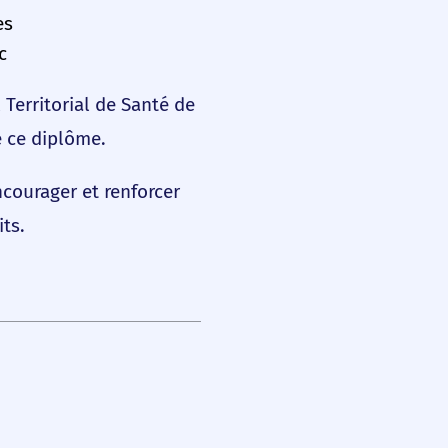
es
c
 Territorial de Santé de
e ce diplôme.
courager et renforcer
ts.