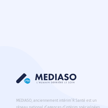
MEDIASO, anciennement intérim’R Santé est un
réseau national d’agences d’intérim spécialisées