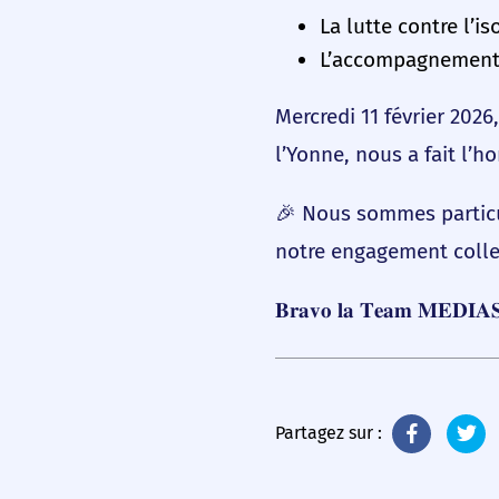
La lutte contre l’i
L’accompagnement 
Mercredi 11 février 202
l’Yonne, nous a fait l’
🎉 Nous sommes particul
notre engagement collec
𝐁𝐫𝐚𝐯𝐨 𝐥𝐚 𝐓𝐞𝐚𝐦 𝐌𝐄𝐃𝐈𝐀
Partagez sur :