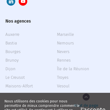
Nos agences
Auxerre
Marseille
Bastia
Nemours
Bourges
Nevers
Brunoy
Rennes
Dijon
Île de la Réunion
Le Creusot
Troyes
Maisons-Alfort
Vesoul
Nous utilisons des cookies pour nous
Haut de page
permettre de mieux comprendre comment le