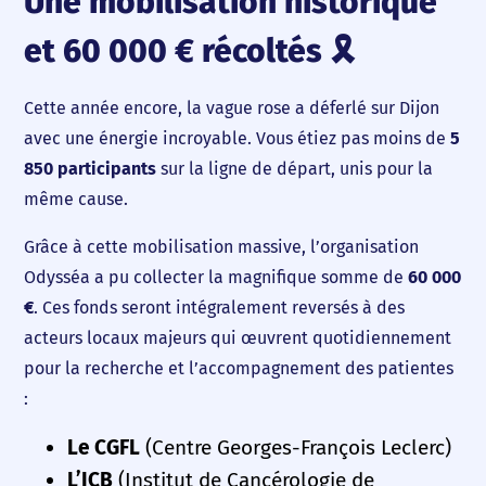
Une mobilisation historique
et 60 000 € récoltés 🎗️
Nos offres d’emploi
Cette année encore, la vague rose a déferlé sur Dijon
Contact
avec une énergie incroyable. Vous étiez pas moins de
5
850 participants
sur la ligne de départ, unis pour la
même cause.
Grâce à cette mobilisation massive, l’organisation
Odysséa a pu collecter la magnifique somme de
60 000
€
. Ces fonds seront intégralement reversés à des
acteurs locaux majeurs qui œuvrent quotidiennement
pour la recherche et l’accompagnement des patientes
:
Le CGFL
(Centre Georges-François Leclerc)
L’ICB
(Institut de Cancérologie de