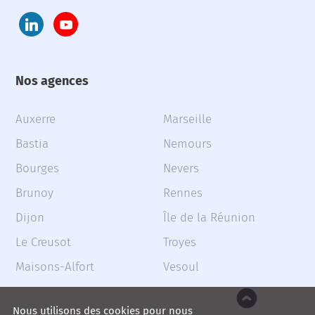
Nos agences
Auxerre
Marseille
Bastia
Nemours
Bourges
Nevers
Brunoy
Rennes
Dijon
Île de la Réunion
Le Creusot
Troyes
Maisons-Alfort
Vesoul
Nous utilisons des cookies pour nous