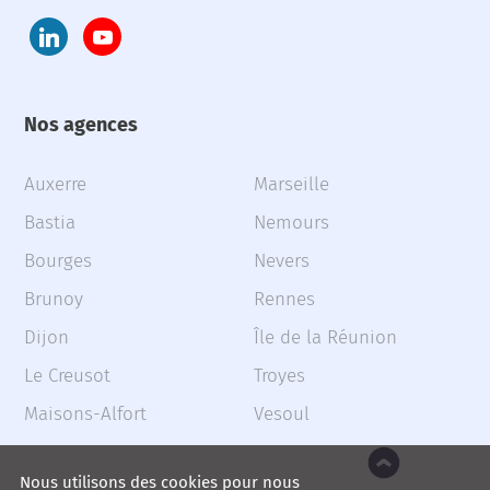
Nos agences
Auxerre
Marseille
Bastia
Nemours
Bourges
Nevers
Brunoy
Rennes
Dijon
Île de la Réunion
Le Creusot
Troyes
Maisons-Alfort
Vesoul
Nous utilisons des cookies pour nous