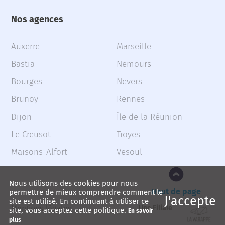
Nos agences
Auxerre
Marseille
Bastia
Nemours
Bourges
Nevers
Brunoy
Rennes
Dijon
Île de la Réunion
Le Creusot
Troyes
Maisons-Alfort
Vesoul
Nous utilisons des cookies pour nous
Haut de page
permettre de mieux comprendre comment le
J'accepte
site est utilisé. En continuant à utiliser ce
Mentions légales
Une Filiale
site, vous acceptez cette politique.
En savoir
plus