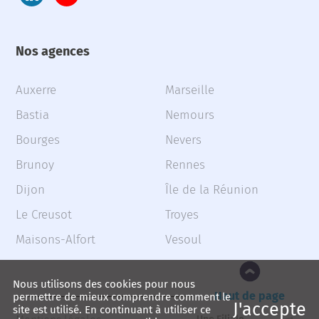
Nos agences
Auxerre
Marseille
Bastia
Nemours
Bourges
Nevers
Brunoy
Rennes
Dijon
Île de la Réunion
Le Creusot
Troyes
Maisons-Alfort
Vesoul
Nous utilisons des cookies pour nous
Haut de page
permettre de mieux comprendre comment le
J'accepte
site est utilisé. En continuant à utiliser ce