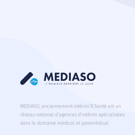
MEDIASO, anciennement intérim’R Santé est un
réseau national d’agences d’intérim spécialisées
dans le domaine médical et paramédical.