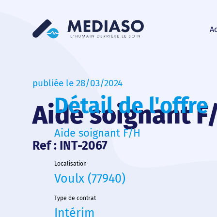
Ac
publiée le 28/03/2024
Détail de l'offre
Aide soignant F
Aide soignant F/H
Ref : INT-2067
Localisation
Voulx (77940)
Type de contrat
Intérim