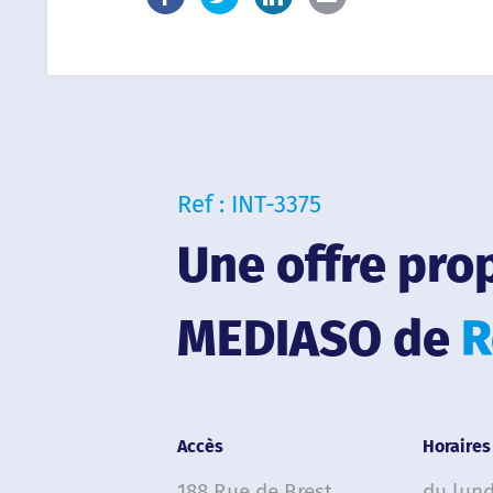
Ref : INT-3375
Une offre pro
MEDIASO de
R
Accès
Horaires
188 Rue de Brest
du lund