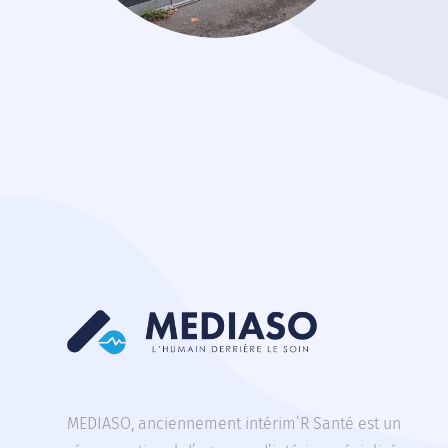
MEDIASO, anciennement intérim’R Santé est un