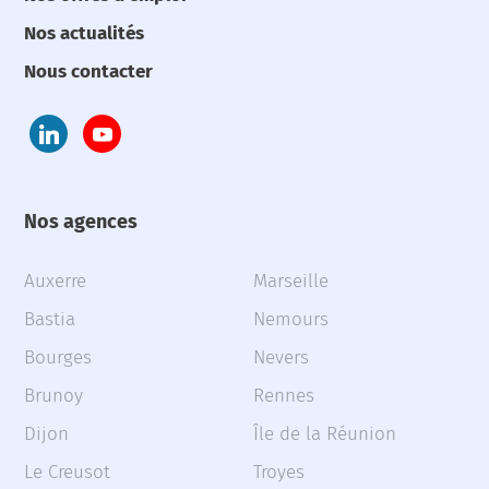
Nos actualités
Nous contacter
Nos agences
Auxerre
Marseille
Bastia
Nemours
Bourges
Nevers
Brunoy
Rennes
Dijon
Île de la Réunion
Le Creusot
Troyes