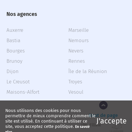
Nos agences
Auxerre
Marseille
Bastia
Nemours
Bourges
Nevers
Brunoy
Rennes
Dijon
Île de la Réunion
Le Creusot
Troyes
Maisons-Alfort
Vesoul
Nous utilisons des cookies pour nous
Haut de page
permettre de mieux comprendre comment le
J'accepte
site est utilisé. En continuant à utiliser ce
Mentions légales
Une Filiale
site, vous acceptez cette politique.
En savoir