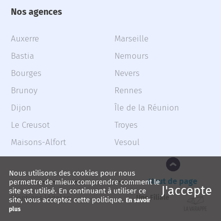
Nos agences
Auxerre
Marseille
Bastia
Nemours
Bourges
Nevers
Brunoy
Rennes
Dijon
Île de la Réunion
Le Creusot
Troyes
Maisons-Alfort
Vesoul
Nous utilisons des cookies pour nous
Haut de page
permettre de mieux comprendre comment le
J'accepte
site est utilisé. En continuant à utiliser ce
Mentions légales
Une Filiale
site, vous acceptez cette politique.
En savoir
plus