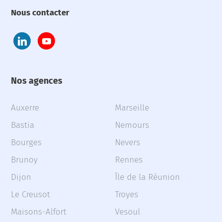
Nous contacter
Nos agences
Auxerre
Marseille
Bastia
Nemours
Bourges
Nevers
Brunoy
Rennes
Dijon
Île de la Réunion
Le Creusot
Troyes
Maisons-Alfort
Vesoul