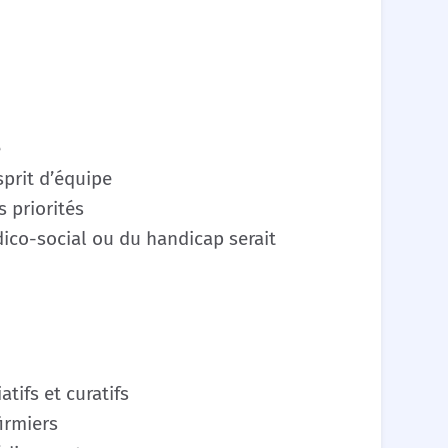
é
sprit d’équipe
 priorités
ico-social ou du handicap serait
atifs et curatifs
irmiers