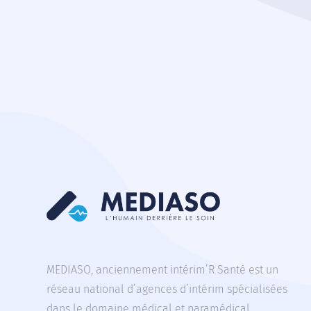
MEDIASO, anciennement intérim’R Santé est un
réseau national d’agences d’intérim spécialisées
dans le domaine médical et paramédical.