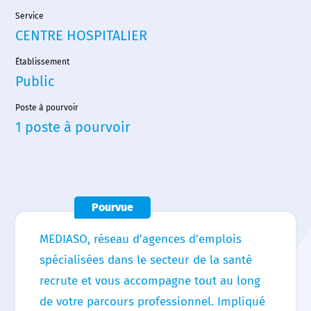
Service
CENTRE HOSPITALIER
Établissement
Public
Poste à pourvoir
1 poste à pourvoir
Accueil
Nous choisir
Pourvue
Nos agences
MEDIASO, réseau d’agences d’emplois
spécialisées dans le secteur de la santé
Nos actualités
recrute et vous accompagne tout au long
de votre parcours professionnel. Impliqué
Nos offres d’emploi