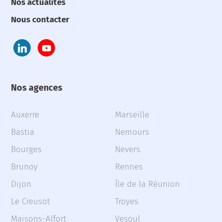
Nos actualités
Nous contacter
Nos agences
Auxerre
Marseille
Bastia
Nemours
Bourges
Nevers
Brunoy
Rennes
Dijon
Île de la Réunion
Le Creusot
Troyes
Maisons-Alfort
Vesoul